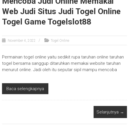
Mencoba Judi Online Memakai
Web Judi Situs Judi Togel Online
Togel Game Togelslot88
November 4, 2022
Togel Online
Permainan togel online yaitu sedikit rupa taruhan online taruhan
togel bersama sanggup ditaruhkan memakai website taruhan
menurut online. Jadi oleh itu seputar sipil mampu mencoba
Baca selengkapnya
Selanjutnya →