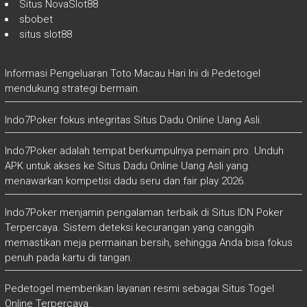
Situs NovaSlot88
sbobet
situs slot88
Informasi Pengeluaran Toto Macau Hari Ini di
Pedetogel
mendukung strategi bermain.
Indo7Poker fokus integritas Situs
Dadu Online Uang Asli
.
Indo7Poker adalah tempat berkumpulnya pemain pro. Unduh
APK untuk akses ke
Situs Dadu Online
Uang Asli yang
menawarkan kompetisi dadu seru dan fair play 2026.
Indo7Poker menjamin pengalaman terbaik di Situs
IDN Poker
Terpercaya. Sistem deteksi kecurangan yang canggih
memastikan meja permainan bersih, sehingga Anda bisa fokus
penuh pada kartu di tangan.
Pedetogel
memberikan layanan resmi sebagai Situs Togel
Online Terpercaya.