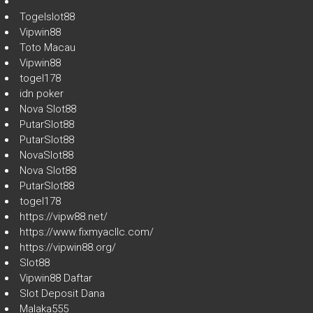
Togelslot88
Vipwin88
Toto Macau
Vipwin88
togel178
idn poker
Nova Slot88
PutarSlot88
PutarSlot88
NovaSlot88
Nova Slot88
PutarSlot88
togel178
https://vipw88.net/
https://www.fixmyacllc.com/
https://vipwin88.org/
Slot88
Vipwin88 Daftar
Slot Deposit Dana
Malaka555