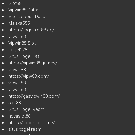
Slot88
Vipwin88 Daftar
Slot Deposit Dana
Malaka555
https://togelslot88.cc/
vipwin88
Vipwin88 Slot
Togel178
Situs Togel178
https://vipwin88.games/
vipwin88
https://vipw88.com/
vipwin88
vipwin88
https://gasvipwin88.com/
slot88
Situs Togel Resmi
novaslot88
https://totomacau.me/
situs togel resmi