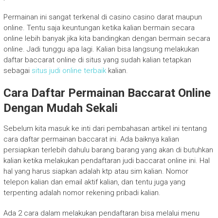
Permainan ini sangat terkenal di casino casino darat maupun
online. Tentu saja keuntungan ketika kalian bermain secara
online lebih banyak jika kita bandingkan dengan bermain secara
online. Jadi tunggu apa lagi. Kalian bisa langsung melakukan
daftar baccarat online di situs yang sudah kalian tetapkan
sebagai
situs judi online terbaik
kalian.
Cara Daftar Permainan Baccarat Online
Dengan Mudah Sekali
Sebelum kita masuk ke inti dari pembahasan artikel ini tentang
cara daftar permainan baccarat ini. Ada baiknya kalian
persiapkan terlebih dahulu barang barang yang akan di butuhkan
kalian ketika melakukan pendaftaran judi baccarat online ini. Hal
hal yang harus siapkan adalah ktp atau sim kalian. Nomor
telepon kalian dan email aktif kalian, dan tentu juga yang
terpenting adalah nomor rekening pribadi kalian.
Ada 2 cara dalam melakukan pendaftaran bisa melalui menu