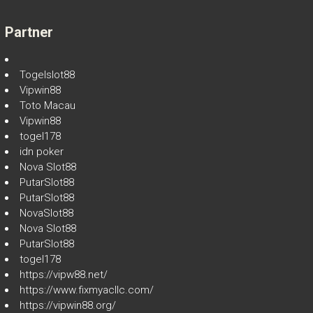
Partner
Togelslot88
Vipwin88
Toto Macau
Vipwin88
togel178
idn poker
Nova Slot88
PutarSlot88
PutarSlot88
NovaSlot88
Nova Slot88
PutarSlot88
togel178
https://vipw88.net/
https://www.fixmyacllc.com/
https://vipwin88.org/