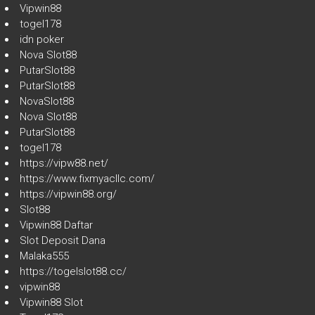
Vipwin88
togel178
idn poker
Nova Slot88
PutarSlot88
PutarSlot88
NovaSlot88
Nova Slot88
PutarSlot88
togel178
https://vipw88.net/
https://www.fixmyacllc.com/
https://vipwin88.org/
Slot88
Vipwin88 Daftar
Slot Deposit Dana
Malaka555
https://togelslot88.cc/
vipwin88
Vipwin88 Slot