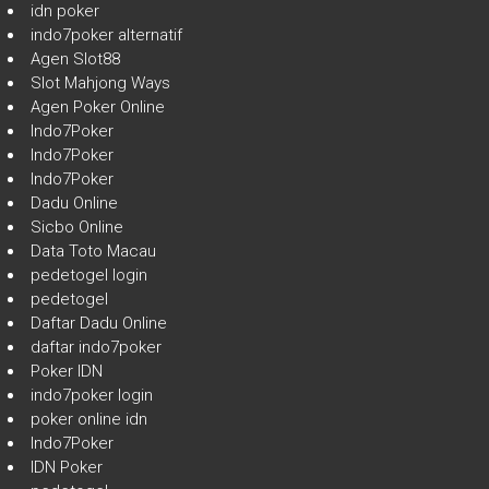
idn poker
indo7poker alternatif
Agen Slot88
Slot Mahjong Ways
Agen Poker Online
Indo7Poker
Indo7Poker
Indo7Poker
Dadu Online
Sicbo Online
Data Toto Macau
pedetogel login
pedetogel
Daftar Dadu Online
daftar indo7poker
Poker IDN
indo7poker login
poker online idn
Indo7Poker
IDN Poker