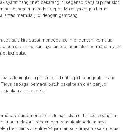
k syarat nang ribet, sekarang ini segenap penjudi putar slot
an nan sangat murah dan cepat. Makanya engga heran
a lantas memulai judi dengan gampang.
an apa saja kita dapat mencoba lagi mengenyam kemajuan
 kita pun sudah adakan layanan topangan oleh bermacam jalan
let lagi pulsa.
nyak bingkisan pilihan bakal untuk jadi keunggulan nang
i. Terus sebagai pemakai patuh bakal telah oleh penjudi
siapkan ala mendetail.
odasi customer care satu hari, akan untuk jadi sebagian
i mampu melakoni dengan gampang tidak perlu adanya
eh bermain slot online 24 jam tanpa lahirnya masalah terus