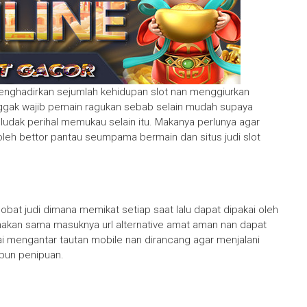
 menghadirkan sejumlah kehidupan slot nan menggiurkan
ggak wajib pemain ragukan sebab selain mudah supaya
udak perihal memukau selain itu. Makanya perlunya agar
leh bettor pantau seumpama bermain dan situs judi slot
obat judi dimana memikat setiap saat lalu dapat dipakai oleh
nakan sama masuknya url alternative amat aman nan dapat
ai mengantar tautan mobile nan dirancang agar menjalani
pun penipuan.