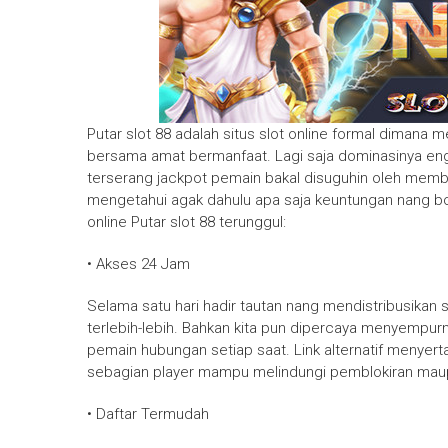
Putar slot 88 adalah situs slot online formal dimana
bersama amat bermanfaat. Lagi saja dominasinya en
terserang jackpot pemain bakal disuguhin oleh membl
mengetahui agak dahulu apa saja keuntungan nang bo
online Putar slot 88 terunggul:
• Akses 24 Jam
Selama satu hari hadir tautan nang mendistribusikan s
terlebih-lebih. Bahkan kita pun dipercaya menyempur
pemain hubungan setiap saat. Link alternatif menyert
sebagian player mampu melindungi pemblokiran mau
• Daftar Termudah