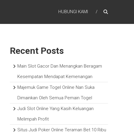
HUBUNGI KAMI
Recent Posts
Main Slot Gacor Dan Menangkan Beragam
Kesempatan Mendapat Kemenangan
Majemuk Game Togel Online Nan Suka
Dimainkan Oleh Semua Pemain Togel
Judi Slot Online Yang Kasih Keluangan
Melimpah Profit
Situs Judi Poker Online Teraman Bet 10 Ribu