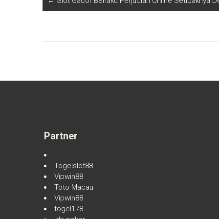
←
Slot Gacor Berlaku Perjudian Online Setidaknya Det
Partner
Togelslot88
Vipwin88
Toto Macau
Vipwin88
togel178