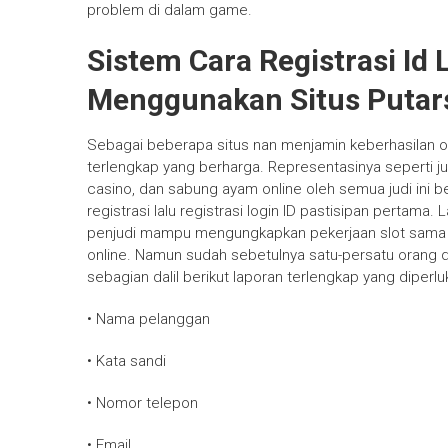
problem di dalam game.
Sistem Cara Registrasi Id
Menggunakan Situs Putar
Sebagai beberapa situs nan menjamin keberhasilan ora
terlengkap yang berharga. Representasinya seperti judi 
casino, dan sabung ayam online oleh semua judi ini 
registrasi lalu registrasi login ID pastisipan pertama
penjudi mampu mengungkapkan pekerjaan slot sama me
online. Namun sudah sebetulnya satu-persatu orang
sebagian dalil berikut laporan terlengkap yang diper
• Nama pelanggan
• Kata sandi
• Nomor telepon
• Email