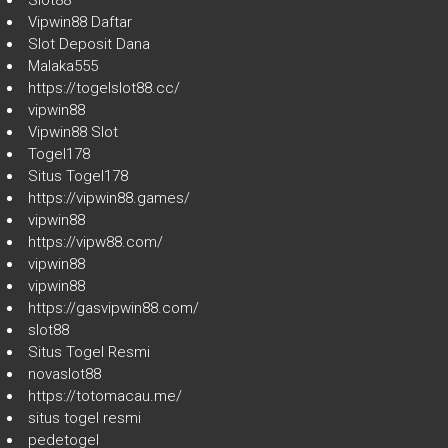
Slot88
Vipwin88 Daftar
Slot Deposit Dana
Malaka555
https://togelslot88.cc/
vipwin88
Vipwin88 Slot
Togel178
Situs Togel178
https://vipwin88.games/
vipwin88
https://vipw88.com/
vipwin88
vipwin88
https://gasvipwin88.com/
slot88
Situs Togel Resmi
novaslot88
https://totomacau.me/
situs togel resmi
pedetogel