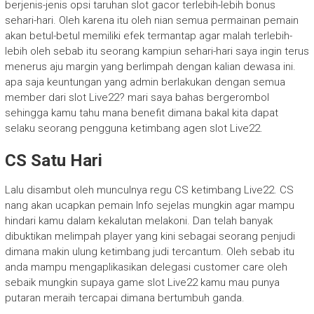
berjenis-jenis opsi taruhan slot gacor terlebih-lebih bonus
sehari-hari. Oleh karena itu oleh nian semua permainan pemain
akan betul-betul memiliki efek termantap agar malah terlebih-
lebih oleh sebab itu seorang kampiun sehari-hari saya ingin terus
menerus aju margin yang berlimpah dengan kalian dewasa ini.
apa saja keuntungan yang admin berlakukan dengan semua
member dari slot Live22? mari saya bahas bergerombol
sehingga kamu tahu mana benefit dimana bakal kita dapat
selaku seorang pengguna ketimbang agen slot Live22.
CS Satu Hari
Lalu disambut oleh munculnya regu CS ketimbang Live22. CS
nang akan ucapkan pemain Info sejelas mungkin agar mampu
hindari kamu dalam kekalutan melakoni. Dan telah banyak
dibuktikan melimpah player yang kini sebagai seorang penjudi
dimana makin ulung ketimbang judi tercantum. Oleh sebab itu
anda mampu mengaplikasikan delegasi customer care oleh
sebaik mungkin supaya game slot Live22 kamu mau punya
putaran meraih tercapai dimana bertumbuh ganda.