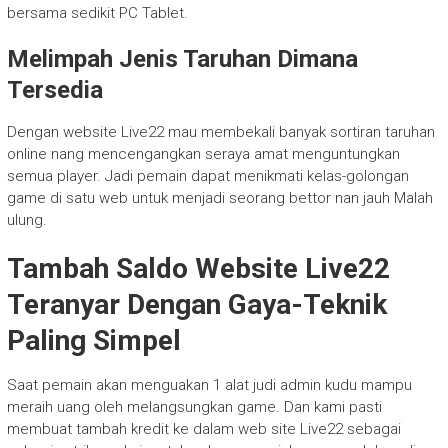
bersama sedikit PC Tablet.
Melimpah Jenis Taruhan Dimana
Tersedia
Dengan website Live22 mau membekali banyak sortiran taruhan
online nang mencengangkan seraya amat menguntungkan
semua player. Jadi pemain dapat menikmati kelas-golongan
game di satu web untuk menjadi seorang bettor nan jauh Malah
ulung.
Tambah Saldo Website Live22
Teranyar Dengan Gaya-Teknik
Paling Simpel
Saat pemain akan menguakan 1 alat judi admin kudu mampu
meraih uang oleh melangsungkan game. Dan kami pasti
membuat tambah kredit ke dalam web site Live22 sebagai