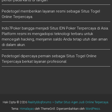
Pedetogel
memberikan layanan resmi sebagai Situs Togel
Online Terpercaya.
Indo7Poker bangga menjadi
Situs IDN Poker
Terpercaya di Asia.
Platform resmi ini mengadopsi teknologi terbaru untuk
mencegah hacking, menjamin saldo Anda tetap utuh dan aman
di dalam akun.
Pedetogel
dipercaya pemain sebagai Situs Togel Online
Terpercaya berkat layanan profesional.
Hak Cipta © 2026
Realitybbqforums > Daftar Situs Agen Judi Online Terpercaya
.
Tema:
Himalayas
oleh ThemeGrill. Dipersembahkan oleh
WordPress
.