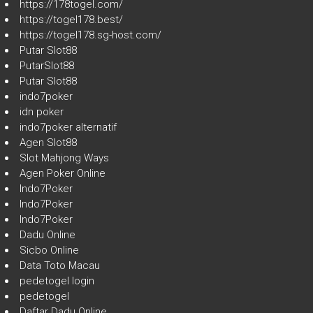
https://178togel.com/
https://togel178.best/
https://togel178.sg-host.com/
Putar Slot88
PutarSlot88
Putar Slot88
indo7poker
idn poker
indo7poker alternatif
Agen Slot88
Slot Mahjong Ways
Agen Poker Online
Indo7Poker
Indo7Poker
Indo7Poker
Dadu Online
Sicbo Online
Data Toto Macau
pedetogel login
pedetogel
Daftar Dadu Online