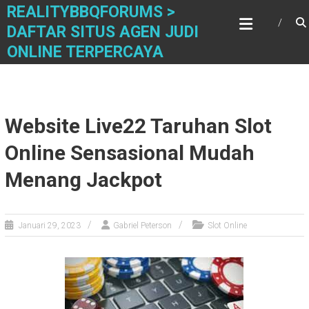
Skip
REALITYBBQFORUMS >
to
DAFTAR SITUS AGEN JUDI
content
ONLINE TERPERCAYA
Website Live22 Taruhan Slot
Online Sensasional Mudah
Menang Jackpot
Januari 29, 2023
Gabriel Peterson
Slot Online